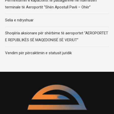
Përmirësimin e kapacitetit të pasagjerëve në ndërtesën
terminale të Aeroportit “Shën Apostull Pavli – Ohër”
Selia e ndryshuar
Shoqëria aksionare për shërbime të aeroportet “AEROPORTET
E REPUBLIKËS SË MAQEDONISË SË VERIUT”
Vendim për përcaktimin e statusit juridik