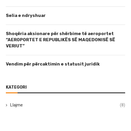
Selia e ndryshuar
Shoqëria aksionare për shërbime të aeroportet
“AEROPORTET E REPUBLIKËS SË MAQEDONISË SË
VERIUT”
Vendim për përcaktimin e statusit juridik
KATEGORI
Llajme
(8)