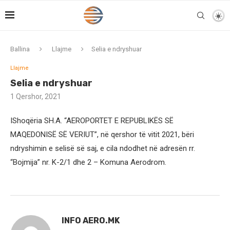
Ballina
Llajme
Selia e ndryshuar
Llajme
Selia e ndryshuar
1 Qershor, 2021
IShoqëria SH.A. “AEROPORTET E REPUBLIKËS SË
MAQEDONISË SË VERIUT”, në qershor të vitit 2021, bëri
ndryshimin e selisë së saj, e cila ndodhet në adresën rr.
“Bojmija” nr. K-2/1 dhe 2 – Komuna Aerodrom.
INFO AERO.MK